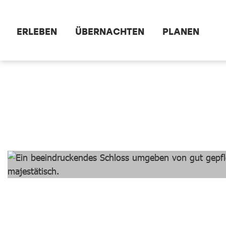
Zum Hauptinhalt springen
ERLEBEN
ÜBERNACHTEN
PLANEN
dataCycle Detailseite