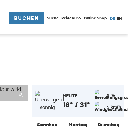
BUCHEN
Suche
Reisebüro
Online Shop
DE
EN
2 %
HEUTE
18° / 31°
5 km/h
Sonntag
Montag
Dienstag