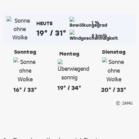
1 %
HEUTE
19° / 31°
5 km/h
Sonntag
Dienstag
Montag
19° / 34°
16° / 33°
20° / 33°
ZAMG