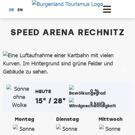
Zum Hauptinhalt springen
DE
EN
dataCycle Detailseite
SPEED ARENA RECHNITZ
0 %
HEUTE
15° / 28°
5 km/h
Montag
Dienstag
Mittwoch