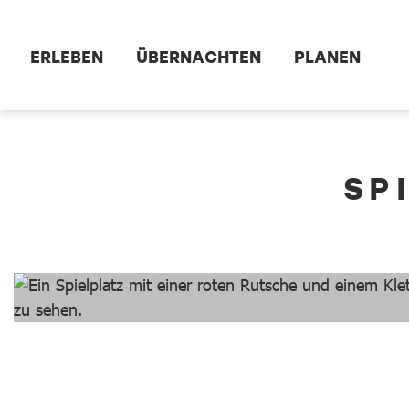
Zum Hauptinhalt springen
ERLEBEN
ÜBERNACHTEN
PLANEN
dataCycle Detailseite
SP