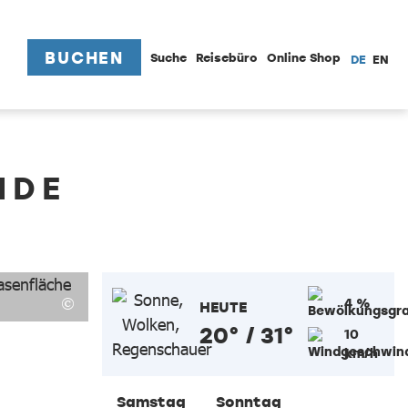
BUCHEN
Suche
Reisebüro
Online Shop
DE
EN
NDE
4 %
HEUTE
20° / 31°
10
km/h
Samstag
Sonntag