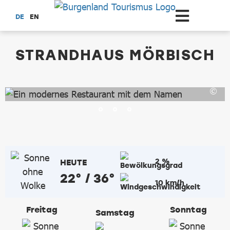
Zum Hauptinhalt springen
DE
EN
dataCycle Detailseite
STRANDHAUS MÖRBISCH
2 %
HEUTE
22° / 36°
10 km/h
Freitag
Sonntag
Samstag