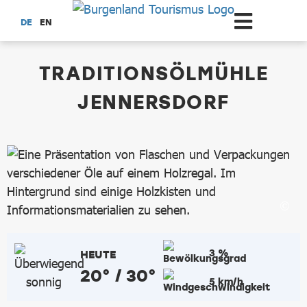
Zum Hauptinhalt springen
DE
EN
dataCycle Detailseite
TRADITIONSÖLMÜHLE
JENNERSDORF
3 %
HEUTE
20° / 30°
5 km/h