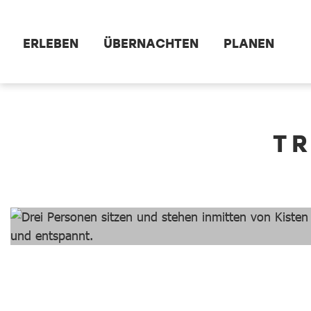
Zum Hauptinhalt springen
ERLEBEN
ÜBERNACHTEN
PLANEN
dataCycle Detailseite
T