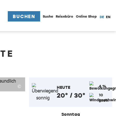
BUCHEN
Suche
Reisebüro
Online Shop
DE
EN
TE
4 %
HEUTE
20° / 30°
10
km/h
Sonntag