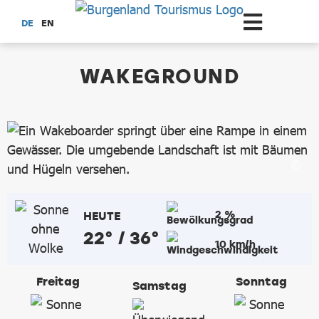
Zum Hauptinhalt springen
DE
EN
dataCycle Detailseite
WAKEGROUND
2 %
HEUTE
22° / 36°
10 km/h
Freitag
Sonntag
Samstag