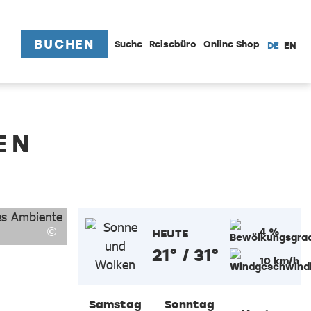
BUCHEN
Suche
Reisebüro
Online Shop
DE
EN
EN
4 %
HEUTE
21° / 31°
10 km/h
Samstag
Sonntag