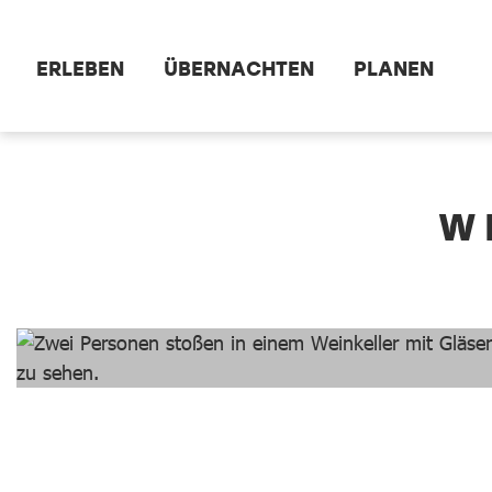
Zum Hauptinhalt springen
ERLEBEN
ÜBERNACHTEN
PLANEN
dataCycle Detailseite
W