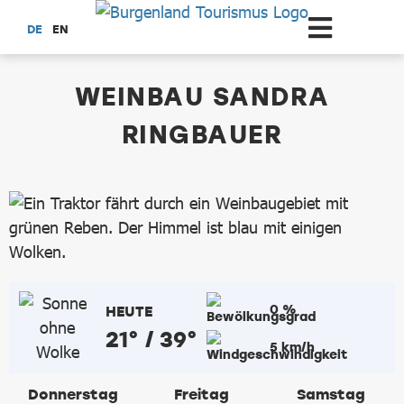
Zum Hauptinhalt springen
DE
EN
dataCycle Detailseite
WEINBAU SANDRA
RINGBAUER
0 %
HEUTE
21° / 39°
5 km/h
Donnerstag
Freitag
Samstag