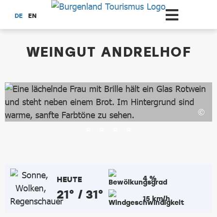
Zum Hauptinhalt springen
DE
EN
dataCycle Detailseite
WEINGUT ANDRELHOF
4 %
HEUTE
21° / 31°
15 km/h