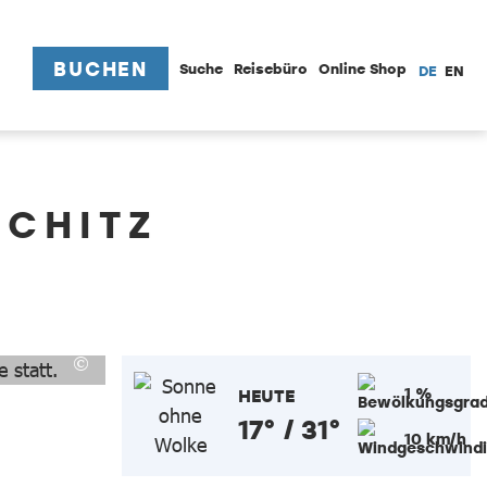
BUCHEN
Suche
Reisebüro
Online Shop
DE
EN
SCHITZ
1 %
HEUTE
17° / 31°
10 km/h