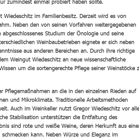
tur zumindest einmal probiert haben sollte.
t Wiedeschitz im Familienbesitz. Derzeit wird es von
rnahm. Neben den von seinen Vorfahren weitergegebenen
ein abgeschlossenes Studium der Önologie und seine
terschiedlichen Weinbaubetrieben eignete er sich neben
enntnisse aus anderen Bereichen an. Durch ihre richtige
f dem Weingut Wiedeschitz an neue wissenschaftliche
 Wissen um die sortengerechte Pflege seiner Weinstöcke 
er Pflegemaßnahmen an die in den einzelnen Rieden auf
en und Mikroklimata. Traditionelle Arbeitsmethoden
lt. Auch im Weinkeller nutzt Gregor Wiedeschitz vor al
che Stabilisation unterstützen die Entfaltung des
nis sind rote und weiße Weine, deren Herkunft aus eine
ch schmecken kann. Neben Würze und Eleganz im