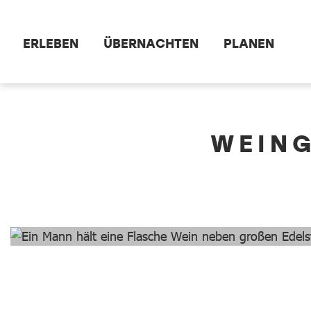
Zum Hauptinhalt springen
ERLEBEN
ÜBERNACHTEN
PLANEN
dataCycle Detailseite
WEING