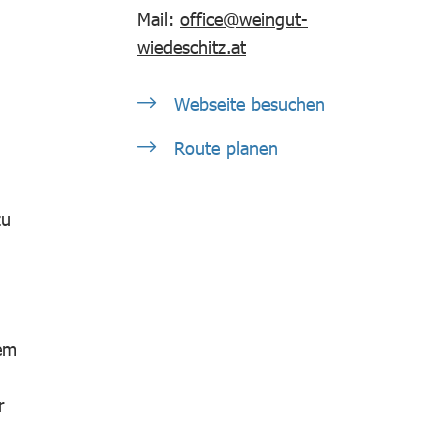
Mail:
office@weingut-
wiedeschitz.at
Webseite besuchen
Route planen
zu
lem
r