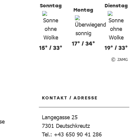
Sonntag
Dienstag
Montag
17° / 34°
15° / 33°
19° / 33°
ZAMG
KONTAKT / ADRESSE
Langegasse 25
se
7301
Deutschkreutz
Tel.: +43 650 90 41 286