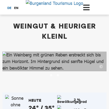
Zum Hauptinhalt springen
DE
EN
dataCycle Detailseite
WEINGUT & HEURIGER
KLEINL
2 %
HEUTE
24° / 35°