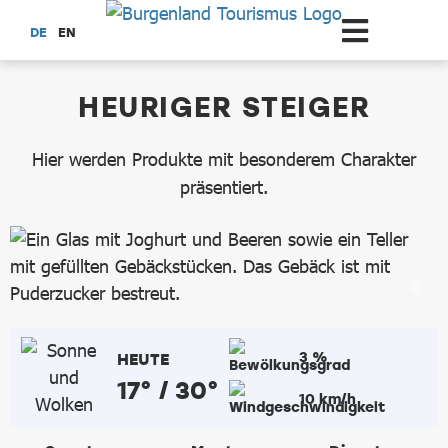
Zum Hauptinhalt springen
DE
EN
dataCycle Detailseite
HEURIGER STEIGER
Hier werden Produkte mit besonderem Charakter
präsentiert.
3 %
HEUTE
17° / 30°
10 km/h