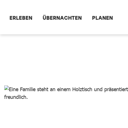
Zum Hauptinhalt springen
ERLEBEN
ÜBERNACHTEN
PLANEN
dataCycle Detailseite