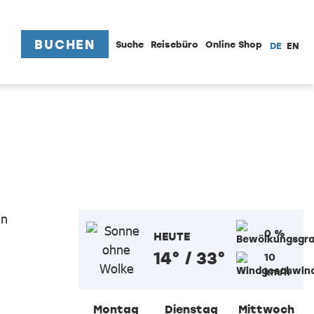
BUCHEN
Suche
Reisebüro
Online Shop
DE
EN
0 %
HEUTE
14° / 33°
10
km/h
Montag
Dienstag
Mittwoch