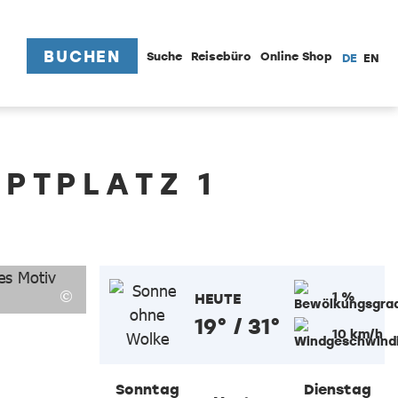
BUCHEN
Suche
Reisebüro
Online Shop
DE
EN
PTPLATZ 1
1 %
HEUTE
19° / 31°
10 km/h
Sonntag
Dienstag