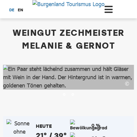
Zum Hauptinhalt springen
DE
EN
dataCycle Detailseite
WEINGUT ZECHMEISTER
MELANIE & GERNOT
0 %
HEUTE
21° / 39°