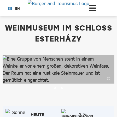
Zum Hauptinhalt springen
DE
EN
dataCycle Detailseite
WEINMUSEUM IM SCHLOSS
ESTERHÁZY
2 %
HEUTE