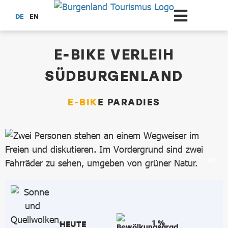
Zum Hauptinhalt springen
DE
EN
dataCycle Detailseite
E-BIKE VERLEIH
SÜDBURGENLAND
E-BIKE PARADIES
1 %
HEUTE