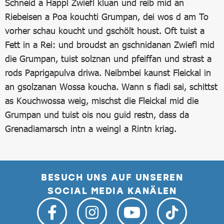
Schneid a Happl Zwiefl kluan und reib mid an
Riebeisen a Poa kouchti Grumpan, dei wos d am To
vorher schau koucht und gschölt houst. Oft tuist a
Fett in a Rei: und broudst an gschnidanan Zwiefl mid
die Grumpan, tuist solznan und pfeiffan und strast a
rods Paprigapulva driwa. Neibmbei kaunst Fleickal in
an gsolzanan Wossa koucha. Wann s fiadi sai, schittst
as Kouchwossa weig, mischst die Fleickal mid die
Grumpan und tuist ois nou guid restn, dass da
Grenadiamarsch intn a weingl a Rintn kriag.
BESUCH UNS AUF UNSEREN
SOCIAL MEDIA KANÄLEN