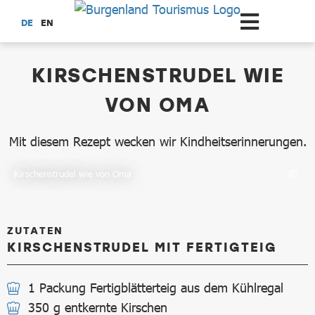
Zum Hauptinhalt springen
DE
EN
dataCycle Detailseite
KIRSCHENSTRUDEL WIE
VON OMA
Mit diesem Rezept wecken wir Kindheitserinnerungen.
Kirschenstrudel wie von Oma
ZUTATEN
KIRSCHENSTRUDEL MIT FERTIGTEIG
1 Packung Fertigblätterteig aus dem Kühlregal
350 g entkernte Kirschen