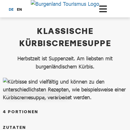
Zum Hauptinhalt springen
DE
EN
dataCycle Detailseite
KLASSISCHE
KÜRBISCREMESUPPE
Herbstzeit ist Suppenzeit. Am liebsten mit
burgenländischem Kürbis.
Wohlfühlessen mit regionalen Zutaten
4
PORTIONEN
ZUTATEN