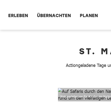
Zum Hauptinhalt springen
ERLEBEN
ÜBERNACHTEN
PLANEN
dataCycle Detailseite
ST. 
Actiongeladene Tage u
Naturerlebnisse für Kinder im Nati