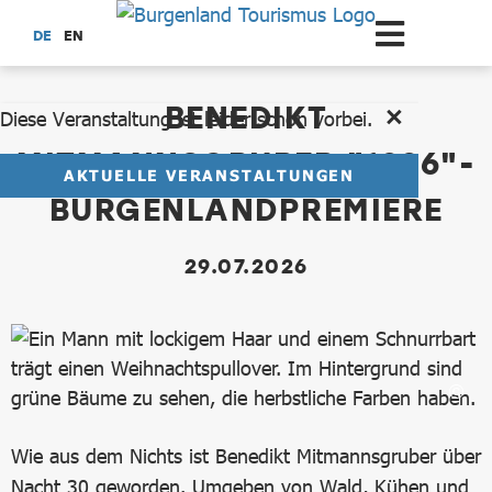
Zum Hauptinhalt springen
DE
EN
dataCycle Detailseite
BENEDIKT
Diese Veranstaltung ist leider schon vorbei.
MITMANNSGRUBER "1996"-
AKTUELLE VERANSTALTUNGEN
BURGENLANDPREMIERE
29.07.2026
Wie aus dem Nichts ist Benedikt Mitmannsgruber über
Nacht 30 geworden. Umgeben von Wald, Kühen und