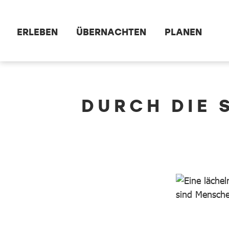
Zum Hauptinhalt springen
ERLEBEN
ÜBERNACHTEN
PLANEN
dataCycle Detailseite
DURCH DIE 