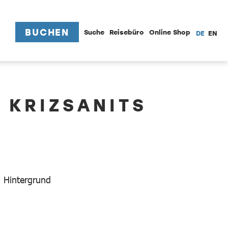
BUCHEN
Suche
Reisebüro
Online Shop
DE
EN
 KRIZSANITS