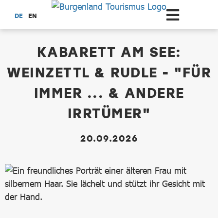
Zum Hauptinhalt springen
DE
EN
dataCycle Detailseite
KABARETT AM SEE:
WEINZETTL & RUDLE - "FÜR
IMMER ... & ANDERE
IRRTÜMER"
20.09.2026