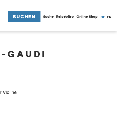
BUCHEN
Suche
Reisebüro
Online Shop
DE
EN
N-GAUDI