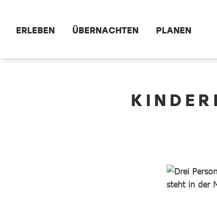
Zum Hauptinhalt springen
ERLEBEN
ÜBERNACHTEN
PLANEN
dataCycle Detailseite
KINDER