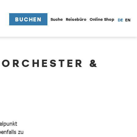
BUCHEN
Suche
Reisebüro
Online Shop
DE
EN
RORCHESTER &