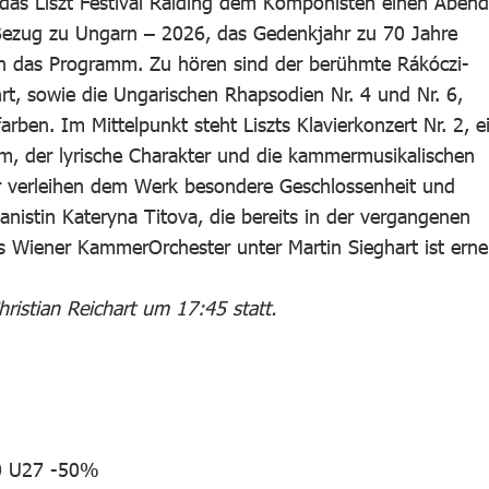
das Liszt Festival Raiding dem Komponisten einen Abend
 Bezug zu Ungarn – 2026, das Gedenkjahr zu 70 Jahre
ch das Programm. Zu hören sind der berühmte Rákóczi-
hrt, sowie die Ungarischen Rhapsodien Nr. 4 und Nr. 6,
rben. Im Mittelpunkt steht Liszts Klavierkonzert Nr. 2, e
rm, der lyrische Charakter und die kammermusikalischen
r verleihen dem Werk besondere Geschlossenheit und
Pianistin Kateryna Titova, die bereits in der vergangenen
as Wiener KammerOrchester unter Martin Sieghart ist erne
hristian Reichart um 17:45 statt.
00 U27 -50%