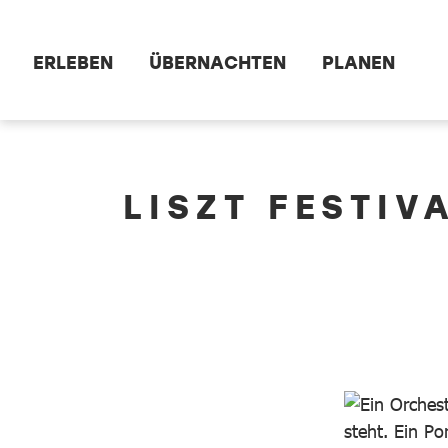
Zum Hauptinhalt springen
ERLEBEN
ÜBERNACHTEN
PLANEN
dataCycle Detailseite
LISZT FESTI