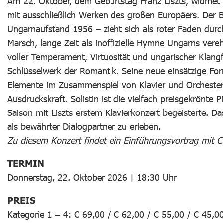
Am 22. Oktober, dem Geburtstag Franz Liszts, widmet 
mit ausschließlich Werken des großen Europäers. Der
Ungarnaufstand 1956 – zieht sich als roter Faden dur
Marsch, lange Zeit als inoffizielle Hymne Ungarns vere
voller Temperament, Virtuosität und ungarischer Klangfa
Schlüsselwerk der Romantik. Seine neue einsätzige Fo
Elemente im Zusammenspiel von Klavier und Orcheste
Ausdruckskraft. Solistin ist die vielfach preisgekrönte 
Saison mit Liszts erstem Klavierkonzert begeisterte. D
als bewährter Dialogpartner zu erleben.
Zu diesem Konzert findet ein Einführungsvortrag mit C
TERMIN
Donnerstag, 22. Oktober 2026 | 18:30 Uhr
PREIS
Kategorie 1 – 4: € 69,00 / € 62,00 / € 55,00 / € 45,