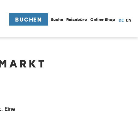
BUCHEN
Suche
Reisebüro
Online Shop
DE
EN
TMARKT