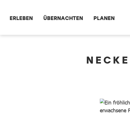
Zum Hauptinhalt springen
ERLEBEN
ÜBERNACHTEN
PLANEN
dataCycle Detailseite
NECKE