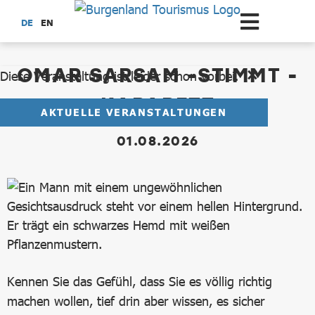
Zum Hauptinhalt springen
DE
EN
dataCycle Detailseite
OMAR SARSAM -STIMMT -
Diese Veranstaltung ist leider schon vorbei.
KABARETT
AKTUELLE VERANSTALTUNGEN
01.08.2026
Kennen Sie das Gefühl, dass Sie es völlig richtig
machen wollen, tief drin aber wissen, es sicher