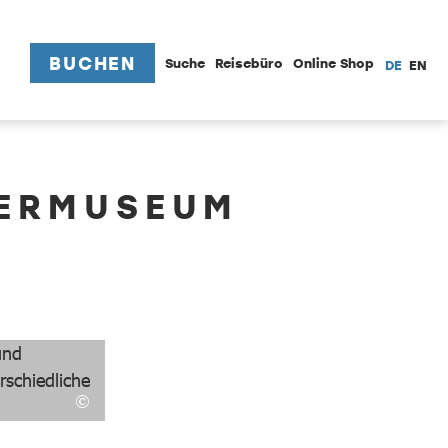
BUCHEN
Suche
Reisebüro
Online Shop
DE
EN
HERMUSEUM