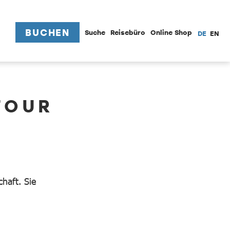
BUCHEN
Suche
Reisebüro
Online Shop
DE
EN
TOUR