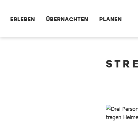
Zum Hauptinhalt springen
ERLEBEN
ÜBERNACHTEN
PLANEN
dataCycle Detailseite
STR