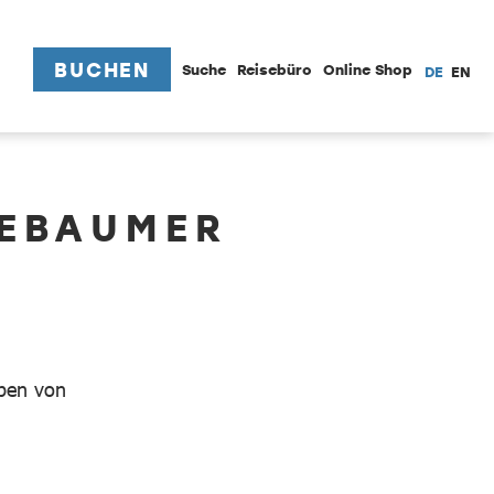
BUCHEN
Suche
Reisebüro
Online Shop
DE
EN
IEBAUMER