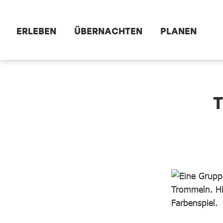
Zum Hauptinhalt springen
ERLEBEN
ÜBERNACHTEN
PLANEN
dataCycle Detailseite