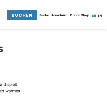
BUCHEN
Suche
Reisebüro
Online Shop
DE
EN
S