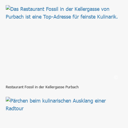
Bild in Lightbox öffnen
Restaurant Fossil in der Kellergasse Purbach