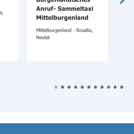
Anruf- Sammeltaxi
An
a,
Mittelburgenland
Sü
Mittelburgenland - Rosalia,
Süd
Neutal