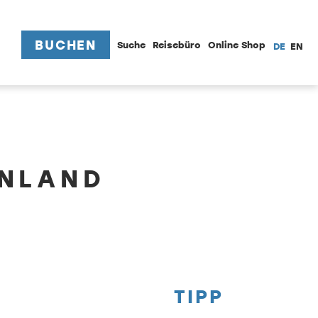
BUCHEN
Suche
Reisebüro
Online Shop
DE
EN
ENLAND
TIPP