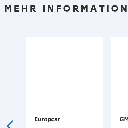
MEHR INFORMATION
ehr
Europcar
GM
d