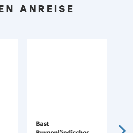
EN ANREISE
Bast
BA
Burgenländisches
Bu