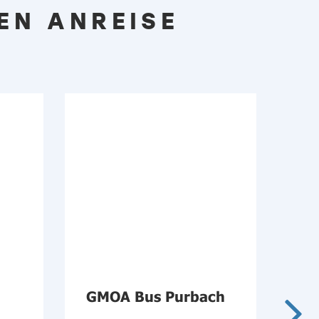
EN ANREISE
GMOA Bus Purbach
Ba
Bu