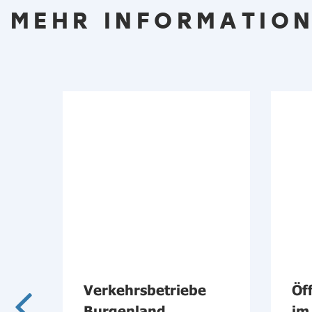
MEHR INFORMATION
Verkehrsbetriebe
Öf
s
Burgenland
im