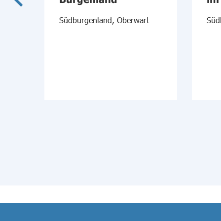
xi
Südburgenland, Oberwart
Süd
l