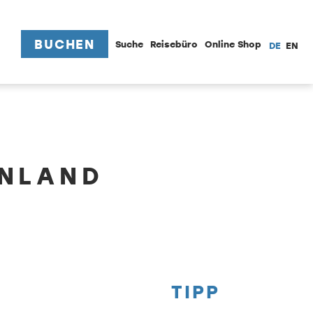
BUCHEN
Suche
Reisebüro
Online Shop
DE
EN
ENLAND
TIPP