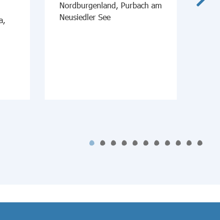
Nordburgenland, Purbach am
An
Neusiedler See
a,
Mi
Mitt
Neu