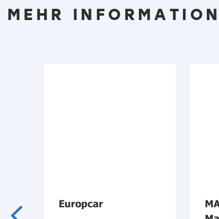
MEHR INFORMATION
ehr
Europcar
MA
d
Ma