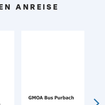
EN ANREISE
GMOA Bus Purbach
Öf
s
in