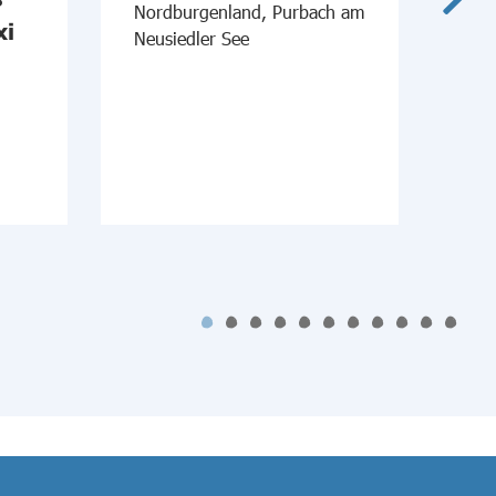
Nordburgenland, Purbach am
xi
Ne
Neusiedler See
Nor
am 