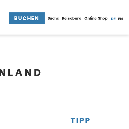
BUCHEN
Suche
Reisebüro
Online Shop
DE
EN
ENLAND
TIPP