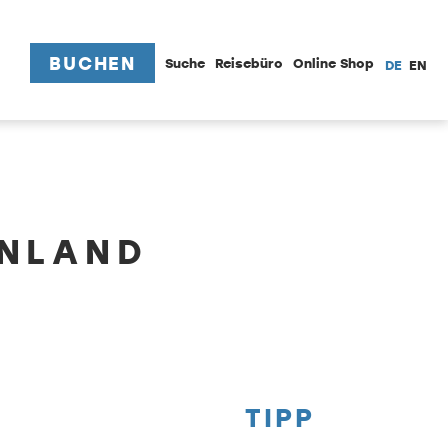
BUCHEN
Suche
Reisebüro
Online Shop
DE
EN
ENLAND
TIPP