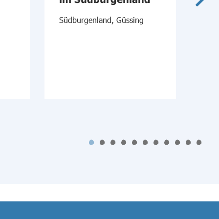
Südburgenland, Güssing
Mitt
Mat