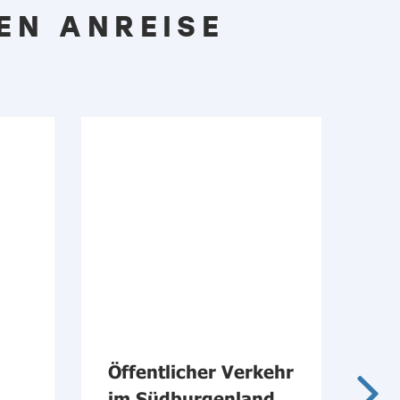
EN ANREISE
Öffentlicher Verkehr
MA
im Südburgenland
Ma