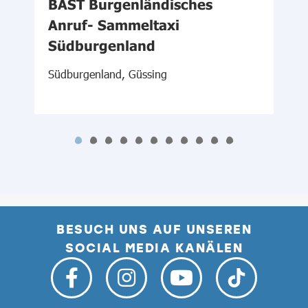
-
BAST Burgenländisches
Ö
d
Anruf- Sammeltaxi
Südburgenland
N
Südburgenland, Güssing
BESUCH UNS AUF UNSEREN
SOCIAL MEDIA KANÄLEN