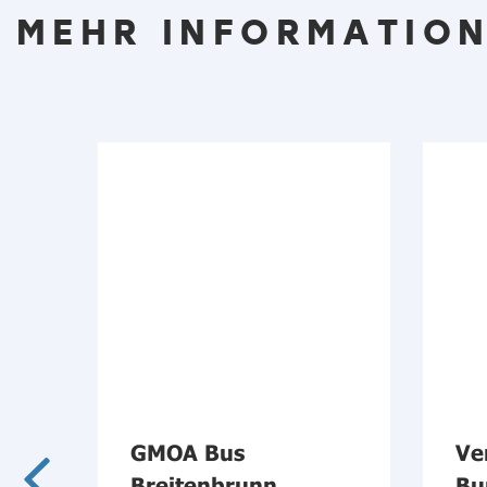
MEHR INFORMATION
ch
GMOA Bus
Ve
Breitenbrunn
Bu