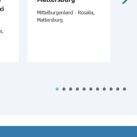
xi
An
Mittelburgenland - Rosalia,
No
Mattersburg
a,
Nor
am 