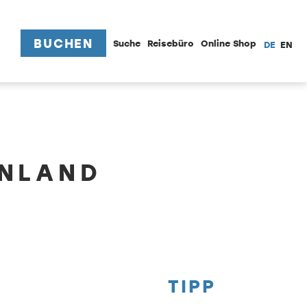
BUCHEN
Suche
Reisebüro
Online Shop
DE
EN
ENLAND
TIPP