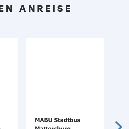
EN ANREISE
MABU Stadtbus
BA
s
Mattersburg
Bu