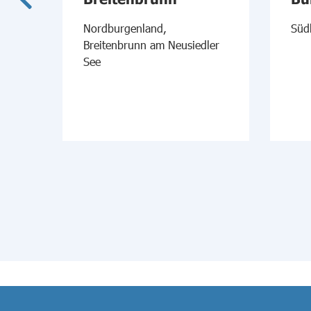
h am
Nordburgenland,
Süd
Breitenbrunn am Neusiedler
See