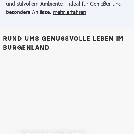
und stilvollem Ambiente – ideal für Genießer und
besondere Anlässe.
mehr erfahren
RUND UMS GENUSSVOLLE LEBEN IM
BURGENLAND
Prämierte Weine aus dem Burgenland
Rot