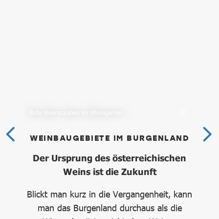
Rote Weintrauben im Weingarten
Ges
WEINBAUGEBIETE IM BURGENLAND
Der Ursprung des österreichischen
Weins ist die Zukunft
E
ten
Blickt man kurz in die Vergangenheit, kann
Wer
.
man das Burgenland durchaus als die
We