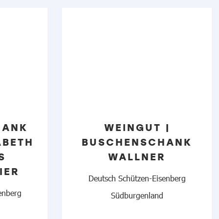
HANK
WEINGUT |
ABETH
BUSCHENSCHANK
S
WALLNER
IER
Deutsch Schützen-Eisenberg
enberg
Südburgenland