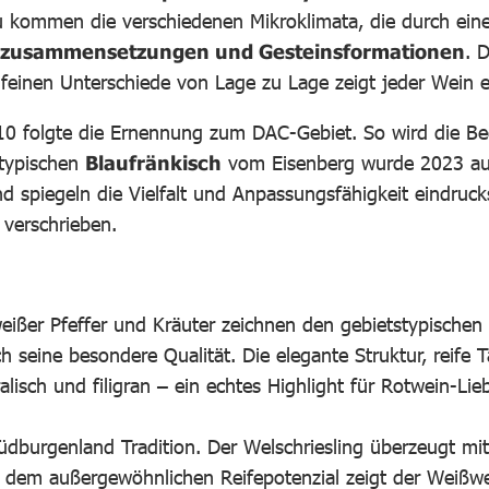
zu kommen die verschiedenen Mikroklimata, die durch ein
enzusammensetzungen und Gesteinsformationen
. 
 feinen Unterschiede von Lage zu Lage zeigt jeder Wein 
010 folgte die Ernennung zum DAC-Gebiet. So wird die B
stypischen
Blaufränkisch
vom Eisenberg wurde 2023 a
nd spiegeln die Vielfalt und Anpassungsfähigkeit eindruc
 verschrieben.
weißer Pfeffer und Kräuter zeichnen den gebietstypische
h seine besondere Qualität. Die elegante Struktur, reife 
lisch und filigran – ein echtes Highlight für Rotwein-Lie
Südburgenland Tradition. Der Welschriesling überzeugt mit
nd dem außergewöhnlichen Reifepotenzial zeigt der Weiß