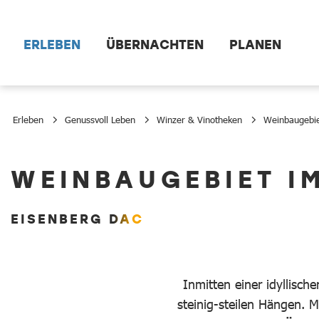
Zum Hauptinhalt springen
ERLEBEN
ÜBERNACHTEN
PLANEN
Erleben
Genussvoll Leben
Winzer & Vinotheken
Weinbaugebi
Weinbaugebiet Südburgenland
WEINBAUGEBIET I
EISENBERG DAC
Inmitten einer idyllisc
steinig-steilen Hängen. 