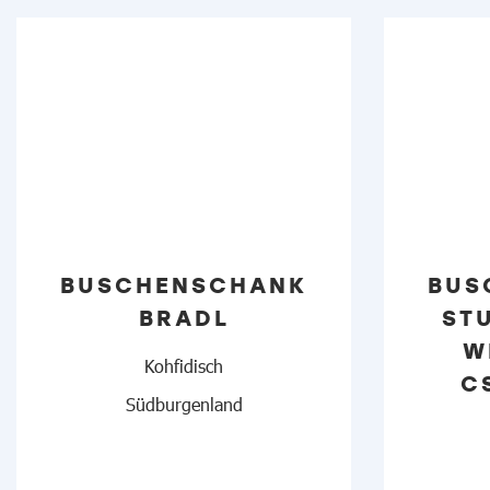
BUSCHENSCHANK
BUS
BRADL
STU
W
Kohfidisch
C
Südburgenland