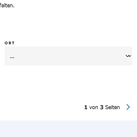
falten.
ORT
1
von
3
Seiten