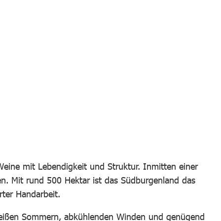
en
 Lightbox öffnen
Bild in Lightbox öffnen
eine mit Lebendigkeit und Struktur. Inmitten einer
gen. Mit rund 500 Hektar ist das Südburgenland das
erter Handarbeit.
eißen Sommern, abkühlenden Winden und genügend