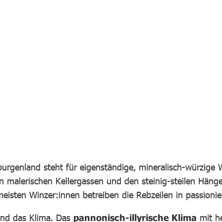
fnen
in Lightbox öffnen
Bild in Lightbox öffnen
Bild in Lightbox öffnen
Bild in Lightbox öffn
Bild in
urgenland steht für eigenständige, mineralisch-würzige W
den malerischen Kellergassen und den steinig-steilen Hän
meisten Winzer:innen betreiben die Rebzeilen in passioni
 und das Klima. Das
pannonisch-illyrische Klima
mit h