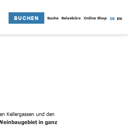
BUCHEN
Suche
Reisebüro
Online Shop
DE
EN
hen Kellergassen und den
 Weinbaugebiet in ganz